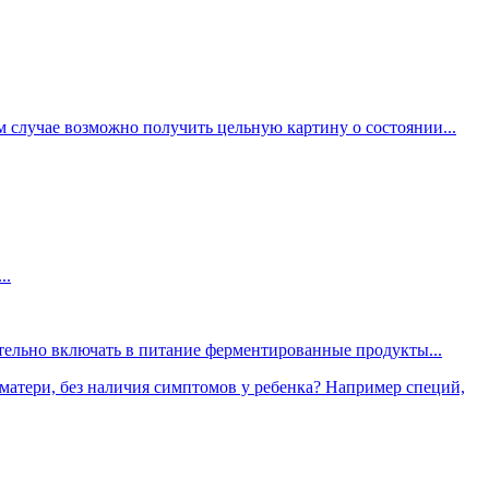
ом случае возможно получить цельную картину о состоянии...
..
ательно включать в питание ферментированные продукты...
матери, без наличия симптомов у ребенка? Например специй,