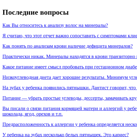
Последние вопросы
Как Вы относитесь к анализу волос на минералы?
Я считаю, что этот отчет важно сопоставить с симптомами клие
Как понять по анализам крови наличие дефицита минералов?
Практически никак. Минералы находятся в крови транзиторно и
Какое питание имеет смысл пробовать при гестационном диабе
Низкоуглеводная диета дает хорошие результаты. Минимум угле
На зубах у ребенка появились пятнышки. Дантист говорит, что
Питание — убрать простые углеводы, дессерты, замачивать кру
Вы писали о связи питания кормящей матери и аллергий у реб
шоколада, ягод, орехов и т.п.
Предрасположенность к аллергии у ребенка определяется неск
У ребенка на зубах несколько белых пятнышек. Это кариес?