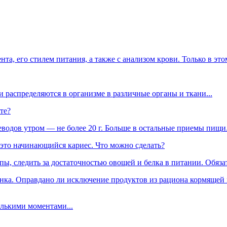
нта, его стилем питания, а также с анализом крови. Только в эт
 распределяются в организме в различные органы и ткани...
те?
водов утром — не более 20 г. Больше в остальные приемы пищи.
 это начинающийся кариес. Что можно сделать?
пы, следить за достаточностью овощей и белка в питании. Обяз
енка. Оправдано ли исключение продуктов из рациона кормящей 
олькими моментами...